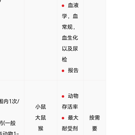
血液
学，血
常规，
血生化
以及尿
检
报告
动物
内1次/
小鼠
存活率
大鼠
最大
按需
药(一般
猴
耐受剂
要
动物1-