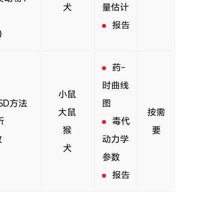
犬
量估计
报告
)
药-
时曲线
小鼠
MSD方法
图
大鼠
按需
析
毒代
猴
要
数
动力学
犬
参数
报告