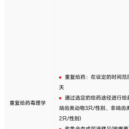
重复给药：在设定的时间范围
天
通过选定的给药途径进行给
重复给药毒理学
啮齿类动物3只/性别，非啮齿类
2只/性别)
收集全血或尿液样品(按需要