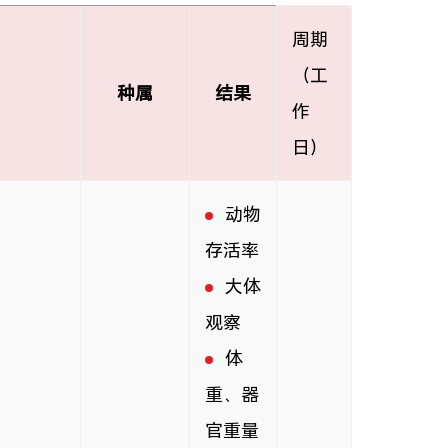
周期
（工
种属
结果
作
日）
动物
存活率
大体
观察
体
重、器
官重量