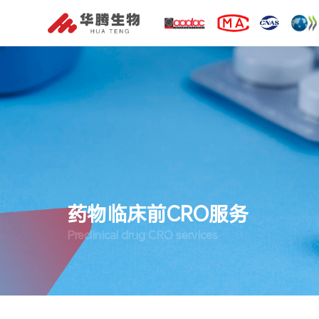
药物临床前CRO服务
Preclinical drug CRO services