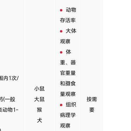
动物
存活率
大体
观察
体
重、器
官重量
内1次/
和摄食
小鼠
量观察
药(一般
大鼠
按需
组织
动物1-
猴
要
病理学
犬
观察
)