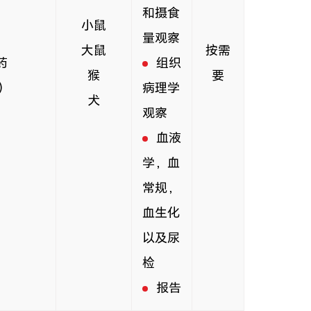
和摄食
小鼠
量观察
大鼠
按需
药
组织
猴
要
)
病理学
犬
观察
血液
学，血
常规，
血生化
以及尿
检
报告