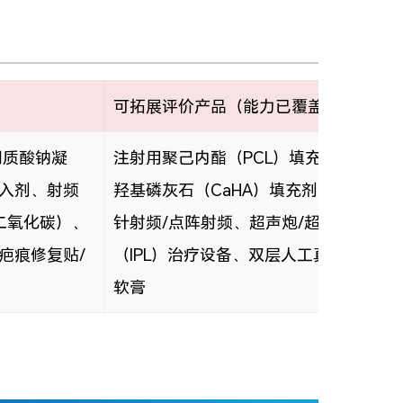
可拓展评价产品（能力已覆盖）
明质酸钠凝
注射用聚己内酯（PCL）填充剂、含利
入剂、射频
羟基磷灰石（CaHA）填充剂、重组人
二氧化碳）、
针射频/点阵射频、超声炮/超声刀（微
疤痕修复贴/
（IPL）治疗设备、双层人工真皮（含硅
软膏