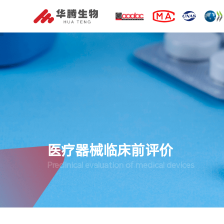
医疗器械临床前评价
Preclinical evaluation of medical devices