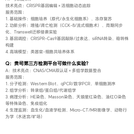
技术亮点：CRISPR基因编辑 × 活细胞动态追踪
服务范围：
1. 基础操作：细胞培养（原代/永生化细胞系）、冻存复苏
2. 功能分析：增殖/凋亡检测（CCK-8/流式细胞术）、周期同步
化、Transwell迁移侵袭实验
3. 基因调控：CRISPR-Cas9基因敲除/过表达、siRNA转染、稳转株
构建
4. 高端模型：类器官-细胞共培养体系
Q：贵司第三方检测平台可做什么实验？
A：技术亮点：CNAS/CMA双认证 × 多组学数据整合
服务范围：
1. 分子检测：Western Blot、qPCR/数字PCR、单细胞测序
2. 组学分析：转录组/蛋白组/代谢组学
3. 病理分析：HE染色、Masson染色、天狼星红染色、油红O染色
等特殊染色、免疫组化
4. 生理监测：血生化/血液学检测、Micro-CT/MRI影像学、动物行
为学（水迷宫/旷场）