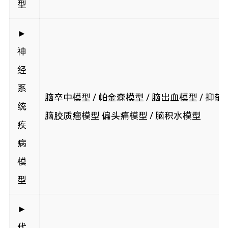
型
►
神
经
系
脑卒中模型 / 帕金森模型 / 脑出血模型 / 抑郁
统
脑胶质瘤模型 偏头痛模型 / 脑积水模型
疾
病
模
型
►
代