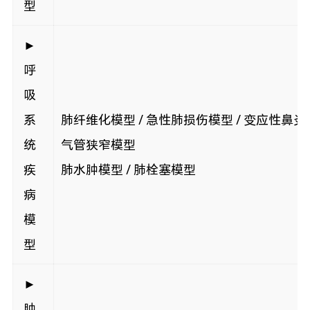
型
►
呼
吸
系
肺纤维化模型 / 急性肺损伤模型 / 变应性鼻炎模
统
气管狭窄模型
疾
肺水肿模型 / 肺栓塞模型
病
模
型
►
肿