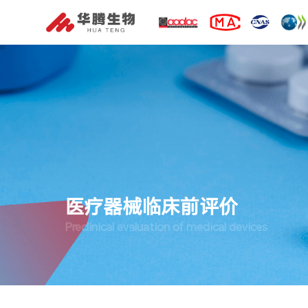
医疗器械临床前评价
Preclinical evaluation of medical devices