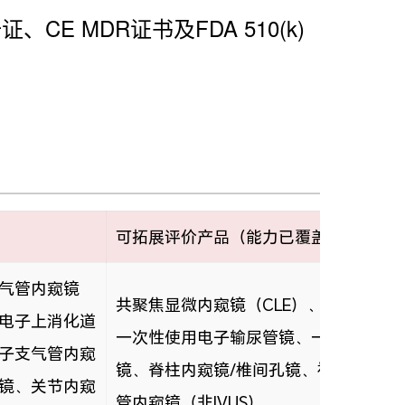
E MDR证书及FDA 510(k)
可拓展评价产品（能力已覆盖）
气管内窥镜
共聚焦显微内窥镜（CLE）、胶囊内镜系
电子上消化道
一次性使用电子输尿管镜、一次性使用
子支气管内窥
镜、脊柱内窥镜/椎间孔镜、神经内窥镜
镜、关节内窥
管内窥镜（非IVUS）